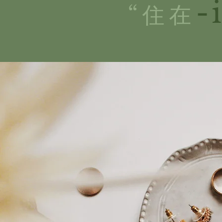
-
“住在