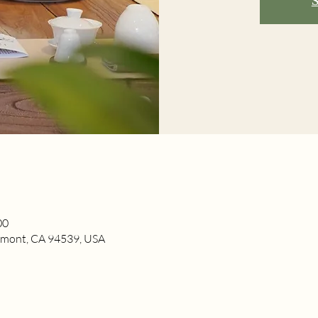
S
00
remont, CA 94539, USA