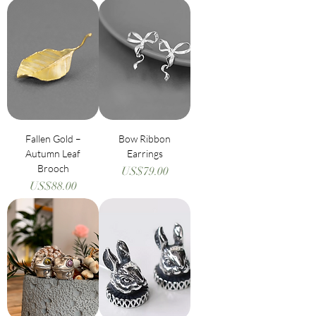
Fallen Gold –
Bow Ribbon
Autumn Leaf
Earrings
Brooch
價格
US$79.00
價格
US$88.00