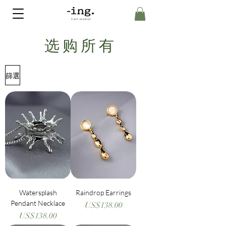
选购所有
篩選
Watersplash
Raindrop Earrings
Pendant Necklace
價格
US$138.00
價格
US$138.00