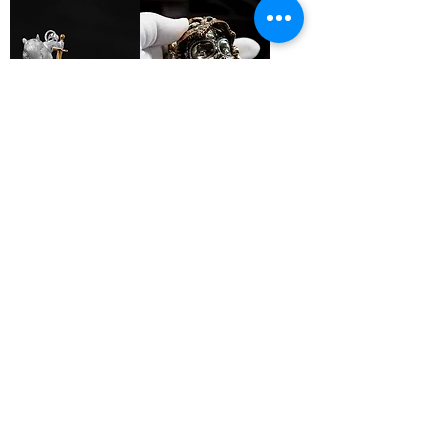
Sword & Squirrel
IronFist：
Protector Necklace
MaskUni-Rose
Seed
價格
US$88.00
價格
US$199.00
加入我们！
电子邮件
发送