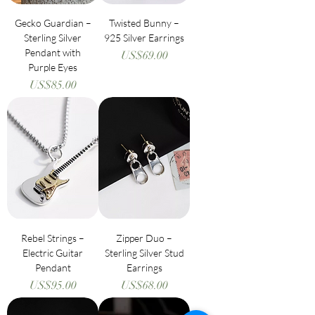
Gecko Guardian –
Twisted Bunny –
Sterling Silver
925 Silver Earrings
Pendant with
價格
US$69.00
Purple Eyes
價格
US$85.00
Rebel Strings –
Zipper Duo –
Electric Guitar
Sterling Silver Stud
Pendant
Earrings
價格
價格
US$95.00
US$68.00